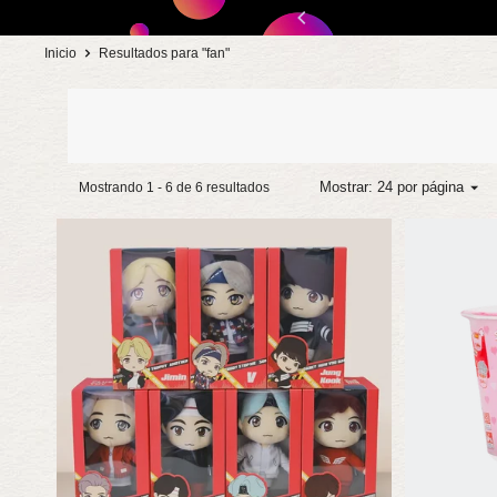
Ir
:30:30
directamente
Inicio
Resultados para "fan"
al
contenido
Mostrar:
24 por página
Mostrando 1 - 6 de 6 resultados