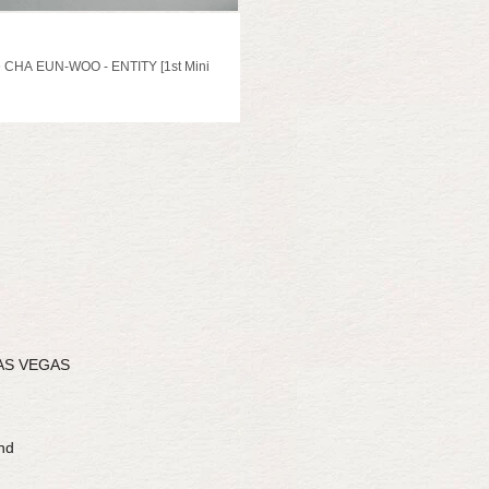
CHA EUN-WOO - ENTITY [1st Mini
O
AS VEGAS
nd