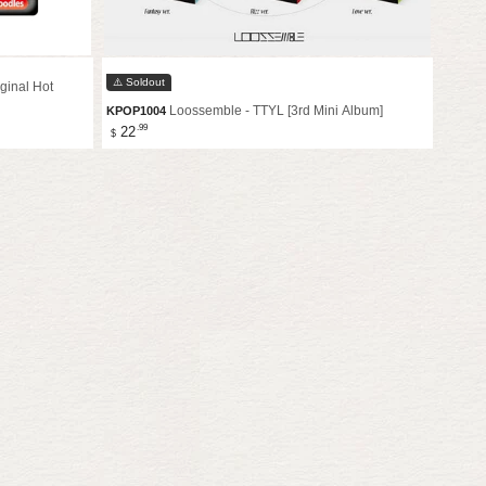
⚠️ Soldout
inal Hot
Loossemble - TTYL [3rd Mini Album]
KPOP1004
Precio
.99
22
$
de
venta