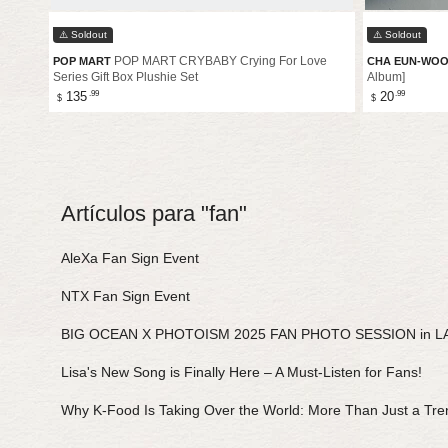
⚠️ Soldout
⚠️ Soldout
POP MART CRYBABY Crying For Love
POP MART
CHA EUN-WO
Series Gift Box Plushie Set
Album]
Precio
Precio
.99
.99
135
20
$
$
de
de
venta
venta
Artículos para "fan"
AleXa Fan Sign Event
NTX Fan Sign Event
BIG OCEAN X PHOTOISM 2025 FAN PHOTO SESSION in L
Lisa's New Song is Finally Here – A Must-Listen for Fans!
Why K-Food Is Taking Over the World: More Than Just a Tre